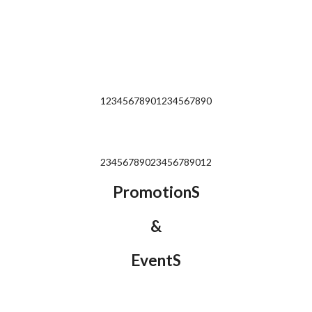
12345678901234567890
23456789023456789012
PromotionS
&
EventS