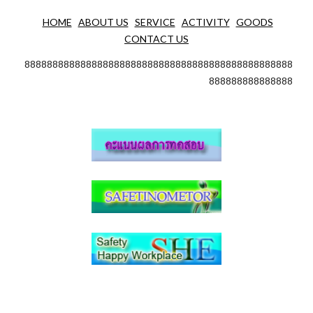
HOME
ABOUT US
SERVICE
ACTIVITY
GOODS
CONTACT US
888888888888888888888888888888888888888888888888
888888888888888