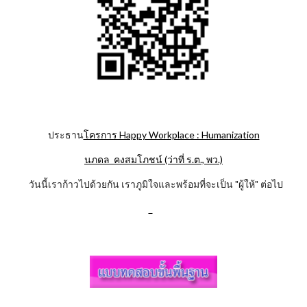
ประธาน
โครการ Happy Workplace : Humanization
นภดล คงสมโภชน์ (ว่าที่ ร.ต., พว.)
วันนี้เราก้าวไปด้วยกัน เราภูมิใจและพร้อมที่จะเป็น "ผู้ให้" ต่อไป