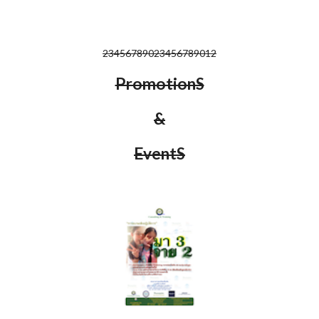
23456789023456789012
PromotionS
&
EventS