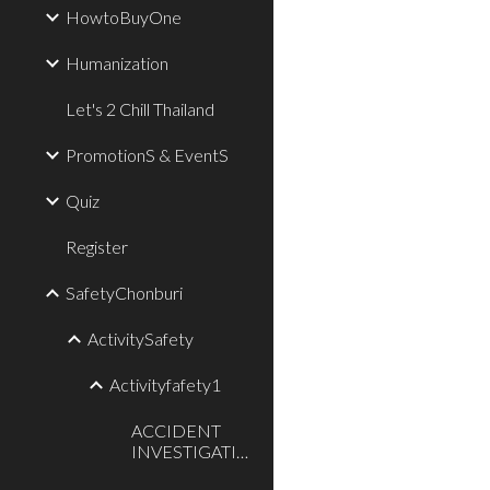
HowtoBuyOne
Humanization
Let's 2 Chill Thailand
PromotionS & EventS
Quiz
Register
SafetyChonburi
ActivitySafety
Activityfafety1
ACCIDENT
INVESTIGATION