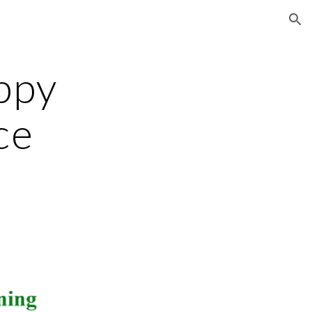
ion
ppy
ce