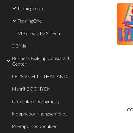
training robot
TrainingOne
VIP cream by Siri~on
3 Birds
Business Build up Consultant
Center
LET'S 2 CHILL THAILAND
Manrit BOONYEN
Natchakan Duangmung
CO
NopphadonKhongsomphot
PherapolRodboonluen