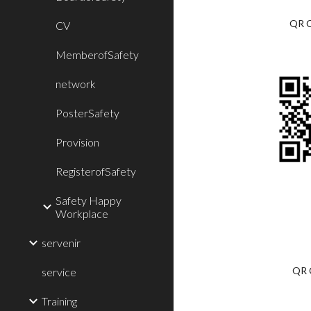
QR 
CV
MemberofSafety
network
PosterSafety
Provision
RegisterofSafety
Safety Happy
Workplace
servenir
QR 
service
Training