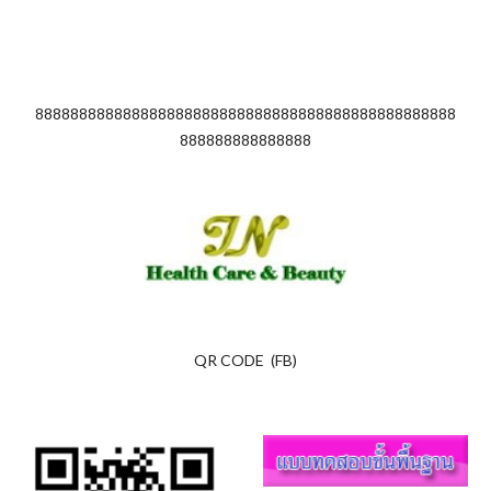
888888888888888888888888888888888888888888888888
888888888888888
QR CODE (FB)