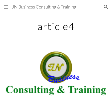
JN Business Consulting & Training
Skip to main content
Skip to navigation
article4