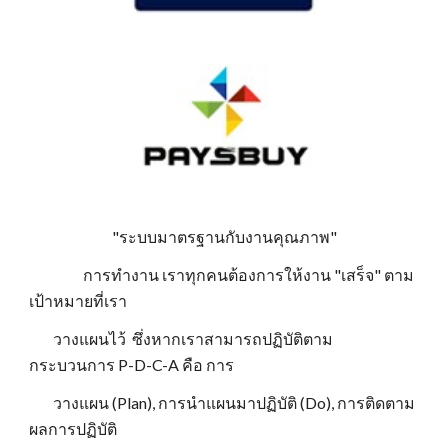
"ระบบมาตรฐานกับงานคุณภาพ"
การทำงาน เราทุกคนต้องการให้งาน "เสร็จ" ตาม
เป้าหมายที่เรา
วางแผนไว้ ซึ่งหากเราสามารถปฏิบัติตาม
กระบวนการ P-D-C-A คือ การ
วางแผน (Plan), การนำแผนมาปฏิบัติ (Do), การติดตาม
ผลการปฏิบัติ