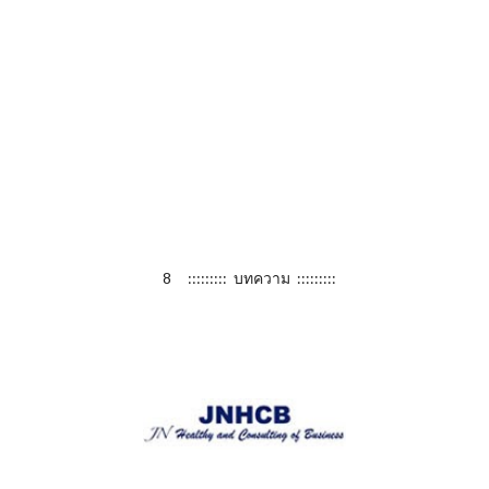
8 ::::::::: บทความ :::::::::