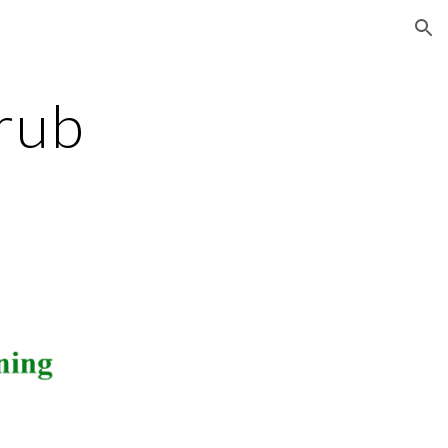
ion
rub