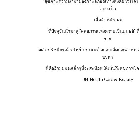
"สุขภาพความงาม" มองภาพลักษณ์ทางสังคม ที่มาจาก
ว่าจะเป็น
เสื้อผ้า หน้า ผม
ที่ปัจจุบันนำมาสู่ "ดุลยภาพแห่งความเป็นมนุษย์" ท
จาก
ผศ.ดร.รัชนีกรณ์ ทรัพย์ กรานนท์ คณะบดีคณะพยาบาล
บูรพา
นี่คืออีกมุมมองเล็กๆที่จะสะท้อนให้เห็นถึงสุขภาพโด
JN Health Care & Beauty