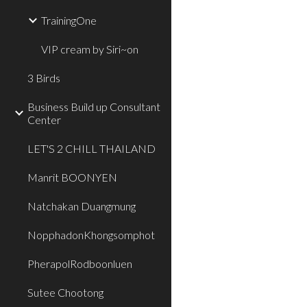
TrainingOne
VIP cream by Siri~on
3 Birds
Business Build up Consultant
Center
LET'S 2 CHILL THAILAND
Manrit BOONYEN
Natchakan Duangmung
NopphadonKhongsomphot
PherapolRodboonluen
Sutee Chootong