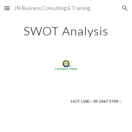
JN Business Consulting & Training
Skip to main content
Skip to navigation
SWOT Analysis
HOT LINE:: 09 5467 9709 ::