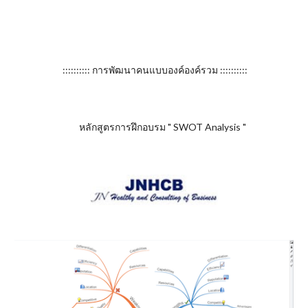
:::::::::: การพัฒนาคนแบบองค์องค์รวม ::::::::::
หลักสูตรการฝึกอบรม " SWOT Analysis "