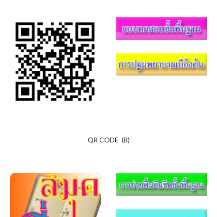
QR CODE (B)